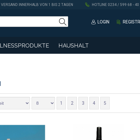
VERSAND INNERHALB VON 1 BIS 2 TAGEN
HOTLINE 0234 / 599 68 - 40
LOGIN
REGIST
LLNESSPRODUKTE
HAUSHALT
N
1
2
3
4
5