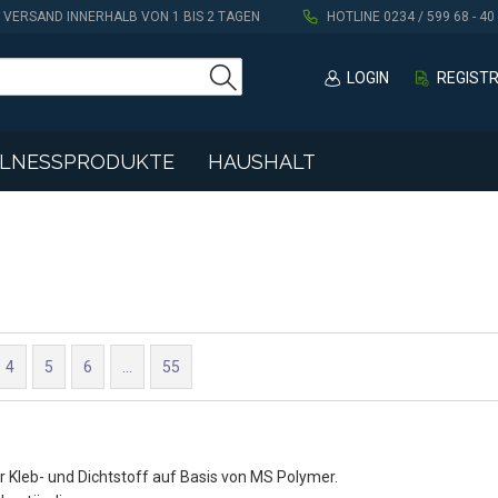
VERSAND INNERHALB VON 1 BIS 2 TAGEN
HOTLINE 0234 / 599 68 - 40
LOGIN
REGIST
LLNESSPRODUKTE
HAUSHALT
4
5
6
...
55
r Kleb- und Dichtstoff auf Basis von MS Polymer.