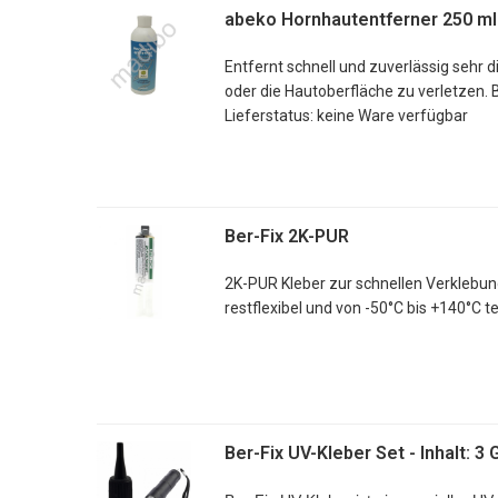
Gummi
abeko Hornhautentferner 250 ml
porösen / saugenden Materialien 
Entfernt schnell und zuverlässig sehr
Eigenschaften:
oder die Hautoberfläche zu verletzen. 
Lieferstatus: keine Ware verfügbar
schnelle
Extrem flexibel
transparente Verklebung
Lösemittelfrei
leicht zu dosieren
Ber-Fix 2K-PUR
Gel / Thixotrop
Tropffrei
2K-PUR Kleber zur schnellen Verklebung
Mechanisch bearbeitbar
restflexibel und von -50°C bis +140°C 
Anwendungen über Kopf und an v
Gute Medienbeständigkeit
Kein Ausblühen
Transparente Verklebung von 
Kein Geruch
Kennzeichnungsfrei
Ber-Fix UV-Kleber Set - Inhalt:
Mischverhältnis: 4:1
Verarbeitungszeit: ca. 5-6 Min.