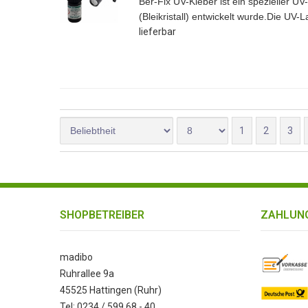
Ber-Fix UV-Kleber ist ein spezieller UV-
Spaltfüllvermögen 6 mm
(Bleikristall) entwickelt wurde.
Die UV-La
Temperaturbeständigkeit: -40°C b
lieferbar
Bruchdehnung 200%
Lieferstatus: lieferbar
1
2
3
SHOPBETREIBER
ZAHLUNG
madibo
Ruhrallee 9a
45525 Hattingen (Ruhr)
Tel: 0234 / 599 68 - 40