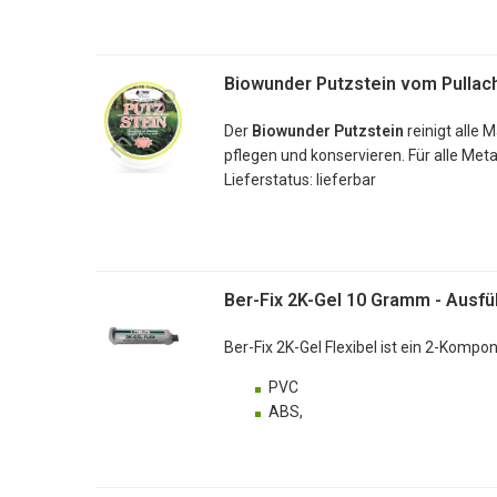
S
- steht für Styropor, denn er kann n
auch
Styropor
kleben
S
- steht für stark, denn er hat eine ex
Biowunder Putzstein vom Pullac
Im Verschluß eine passgerechte S
Der
Biowunder Putzstein
reinigt alle 
Ber-Fix Spezial S
bleibt flexibe
pflegen und konservieren. Für alle Meta
Lieferstatus: lieferbar
Lieferstatus: lieferbar
Ber-Fix 2K-Gel 10 Gramm - Ausfüh
Ber-Fix 2K-Gel Flexibel ist ein 2-Komp
PVC
ABS,
PC
PBT
PMMA