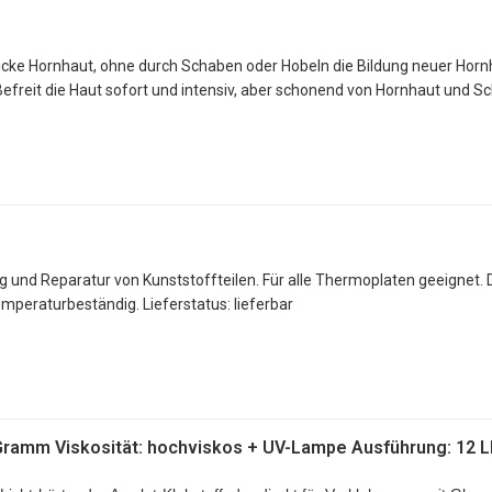
wie Holz, Papier, Karton, Leder und Textilien.
 dicke Hornhaut, ohne durch Schaben oder Hobeln die Bildung neuer Hor
Befreit die Haut sofort und intensiv, aber schonend von Hornhaut und S
 und Reparatur von Kunststoffteilen. Für alle Thermoplaten geeignet. D
temperaturbeständig.
Lieferstatus: lieferbar
ertikalen Stellen
PMMA
 3 Gramm Viskosität: hochviskos + UV-Lampe Ausführung: 12 