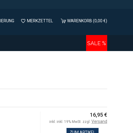
RIERUNG
MERKZETTEL
WARENKORB (0,00 €)
SALE %
16,95 €
Versand
inkl. inkl. 19% MwSt. zzgl.
ZUM ARTIKEL