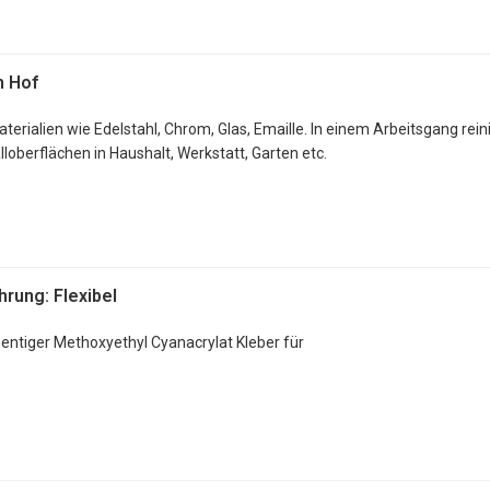
eben Metall, Gummi, Holz, Pappe, Keramik sowie die meisten Kunststoffe
treme Klebkraft, und sehr hohe Schlagfestigkeit.
h Hof
pezial-Nadel, die den Kanal stets offen hält.
Materialien wie Edelstahl, Chrom, Glas, Emaille. In einem Arbeitsgang rein
l wo andere Klebstoffe verhärten und brechen
lloberflächen in Haushalt, Werkstatt, Garten etc.
rung: Flexibel
onentiger Methoxyethyl Cyanacrylat Kleber für