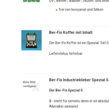
UV-, wetter-, wasser-, feucht- und chlo
frei von Isocyanat und Silikon
überlackierbar und überstreichb
dauerelastisch
nass auf nass anwendbar
Ber-Fix Koffer mit Inhalt
Lieferstatus: lieferbar
Der Ber-Fix Koffer ist ein Spezial- Set
Lieferstatus: lieferbar
Ber-Fix Industriekleber Spezial S
Der Ber-Fix Spezial S
S
- steht für sensitiv, denn er ist abso
Allergiker geeignet.