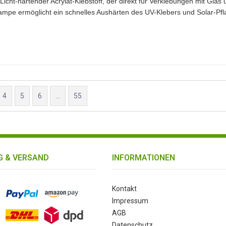
Licht-härtender Acrylat-Klebstoff, der direkt für Verklebungen mit Glas u
mpe ermöglicht ein schnelles Aushärten des UV-Klebers und Solar-Pfla
is +80°C, kurzzeitig bis +120°C
4
5
6
...
55
 & VERSAND
INFORMATIONEN
Kontakt
Impressum
AGB
Datenschutz